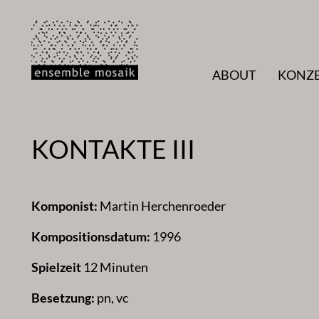
Zum
Inhalt
springen
ABOUT
KONZ
KONTAKTE III
Komponist:
Martin Herchenroeder
Kompositionsdatum:
1996
Spielzeit
12 Minuten
Besetzung:
pn, vc