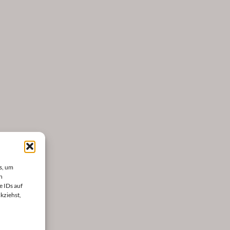
s, um
n
e IDs auf
kziehst,