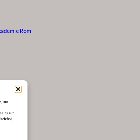
Akademie Rom
s, um
n
e IDs auf
kziehst,