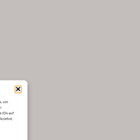
s, um
n
e IDs auf
kziehst,