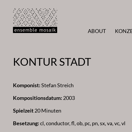
Zum
Inhalt
springen
ABOUT
KONZ
KONTUR STADT
Komponist:
Stefan Streich
Kompositionsdatum:
2003
Spielzeit
20 Minuten
Besetzung:
cl, conductor, fl, ob, pc, pn, sx, va, vc, vl