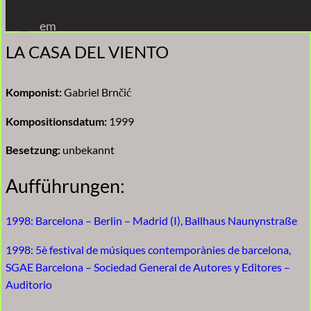
Zum
em
Inhalt
LA CASA DEL VIENTO
springen
Komponist:
Gabriel Brnčić
Kompositionsdatum:
1999
Besetzung:
unbekannt
Aufführungen:
1998: Barcelona – Berlin – Madrid (I), Ballhaus Naunynstraße
1998: 5è festival de músiques contemporànies de barcelona,
SGAE Barcelona – Sociedad General de Autores y Editores –
Auditorio