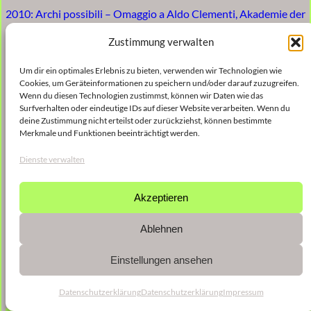
2010: Archi possibili – Omaggio a Aldo Clementi, Akademie der
Künste – Plenarsaal
Zustimmung verwalten
Um dir ein optimales Erlebnis zu bieten, verwenden wir Technologien wie
Cookies, um Geräteinformationen zu speichern und/oder darauf zuzugreifen.
Wenn du diesen Technologien zustimmst, können wir Daten wie das
Surfverhalten oder eindeutige IDs auf dieser Website verarbeiten. Wenn du
deine Zustimmung nicht erteilst oder zurückziehst, können bestimmte
Merkmale und Funktionen beeinträchtigt werden.
Dienste verwalten
Akzeptieren
Ablehnen
Einstellungen ansehen
Datenschutzerklärung
Datenschutzerklärung
Impressum