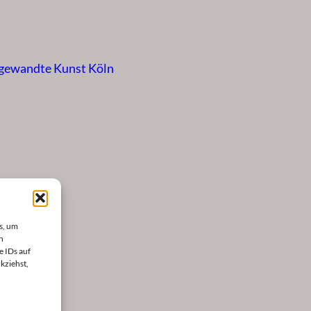
ngewandte Kunst Köln
s, um
n
e IDs auf
kziehst,