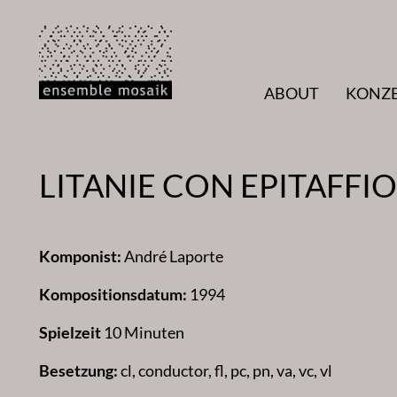
Zum
Inhalt
springen
ABOUT
KONZ
LITANIE CON EPITAFFIO
Komponist:
André Laporte
Kompositionsdatum:
1994
Spielzeit
10 Minuten
Besetzung:
cl, conductor, fl, pc, pn, va, vc, vl