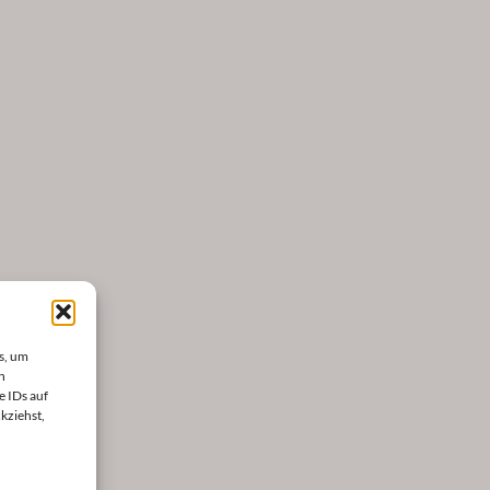
s, um
n
e IDs auf
kziehst,