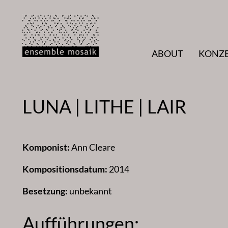
Zum
Inhalt
springen
ABOUT
KONZ
LUNA | LITHE | LAIR
Komponist:
Ann Cleare
Kompositionsdatum:
2014
Besetzung:
unbekannt
Aufführungen: