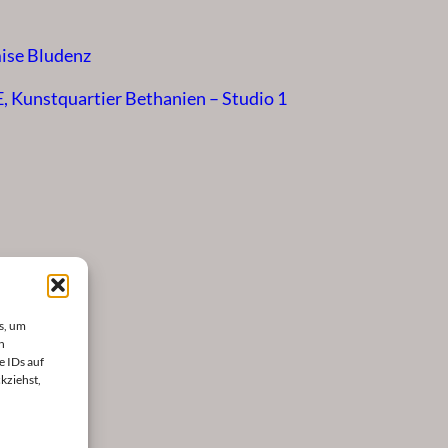
ise Bludenz
Kunstquartier Bethanien – Studio 1
s, um
n
e IDs auf
kziehst,