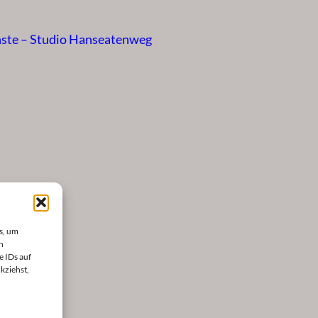
nste – Studio Hanseatenweg
s, um
n
e IDs auf
kziehst,