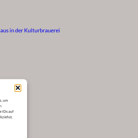
us in der Kulturbrauerei
s, um
n
e IDs auf
kziehst,