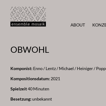
Zum
Inhalt
springen
ABOUT
KONZ
OBWOHL
Komponist:
Enno / Lentz / Michael / Heiniger / Pop
Kompositionsdatum:
2021
Spielzeit
40 Minuten
Besetzung:
unbekannt