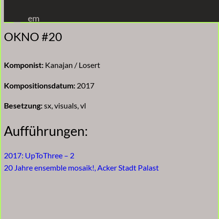
Zum
em
Inhalt
OKNO #20
springen
Komponist:
Kanajan / Losert
Kompositionsdatum:
2017
Besetzung:
sx, visuals, vl
Aufführungen:
2017: UpToThree – 2
20 Jahre ensemble mosaik!, Acker Stadt Palast