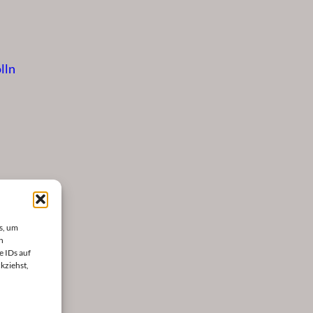
lln
s, um
n
e IDs auf
kziehst,