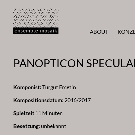
Zum
Inhalt
springen
ABOUT
KONZ
PANOPTICON SPECULARI
Komponist:
Turgut Ercetin
Kompositionsdatum:
2016/2017
Spielzeit
11 Minuten
Besetzung:
unbekannt