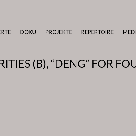
ERTE
DOKU
PROJEKTE
REPERTOIRE
MED
TIES (B), “DENG” FOR FO