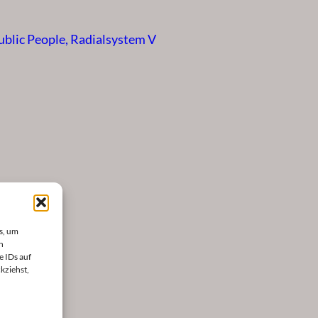
ublic People, Radialsystem V
s, um
n
e IDs auf
kziehst,