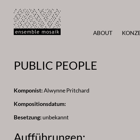
Zum
Inhalt
springen
ABOUT
KONZ
PUBLIC PEOPLE
Komponist:
Alwynne Pritchard
Kompositionsdatum:
Besetzung:
unbekannt
Aufführungen: