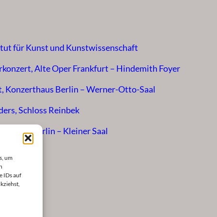
itut für Kunst und Kunstwissenschaft
konzert, Alte Oper Frankfurt – Hindemith Foyer
t, Konzerthaus Berlin – Werner-Otto-Saal
ers, Schloss Reinbek
rthaus Berlin – Kleiner Saal
s, um
n
e IDs auf
kziehst,