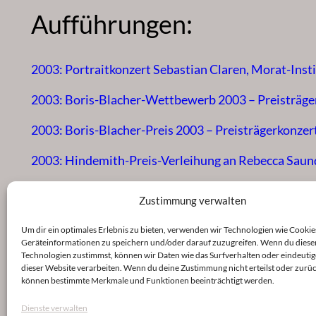
Aufführungen:
2003: Portraitkonzert Sebastian Claren, Morat-Inst
2003: Boris-Blacher-Wettbewerb 2003 – Preisträger
2003: Boris-Blacher-Preis 2003 – Preisträgerkonzer
2003: Hindemith-Preis-Verleihung an Rebecca Saund
2002: Komponistenportrait Rebecca Saunders, Konze
Zustimmung verwalten
Um dir ein optimales Erlebnis zu bieten, verwenden wir Technologien wie Cookie
Geräteinformationen zu speichern und/oder darauf zuzugreifen. Wenn du diese
Technologien zustimmst, können wir Daten wie das Surfverhalten oder eindeutig
dieser Website verarbeiten. Wenn du deine Zustimmung nicht erteilst oder zurüc
können bestimmte Merkmale und Funktionen beeinträchtigt werden.
Dienste verwalten