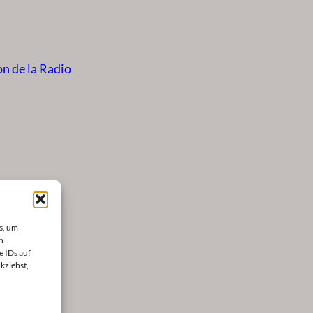
on de la Radio
s, um
n
e IDs auf
kziehst,