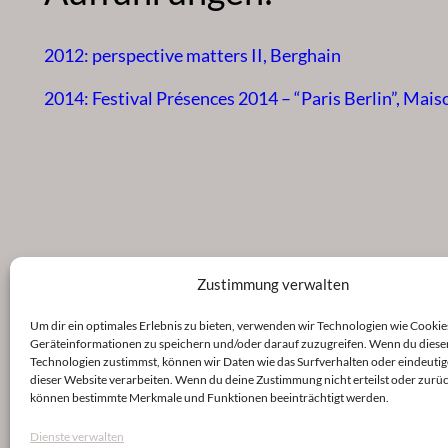
2012: perspective matters II, Berghain
2014: Festival Présences 2014 – “Paris Berlin”, Mais
Zustimmung verwalten
Um dir ein optimales Erlebnis zu bieten, verwenden wir Technologien wie Cookie
Geräteinformationen zu speichern und/oder darauf zuzugreifen. Wenn du diese
Technologien zustimmst, können wir Daten wie das Surfverhalten oder eindeutig
dieser Website verarbeiten. Wenn du deine Zustimmung nicht erteilst oder zurüc
können bestimmte Merkmale und Funktionen beeinträchtigt werden.
Dienste verwalten