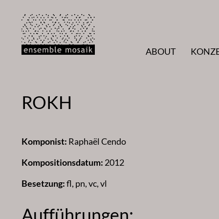
Zum
Inhalt
springen
ABOUT
KONZ
ROKH
Komponist:
Raphaël Cendo
Kompositionsdatum:
2012
Besetzung:
fl, pn, vc, vl
Aufführungen: