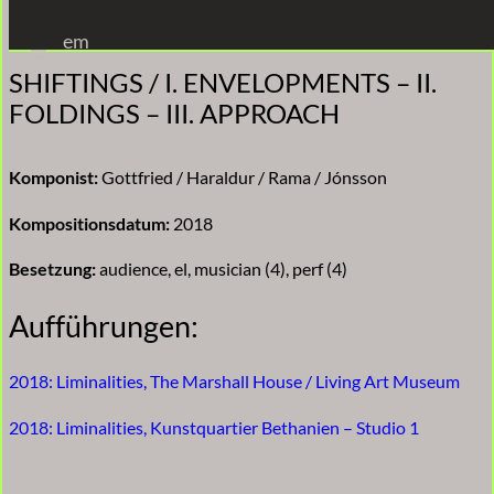
Zum
em
Inhalt
SHIFTINGS / I. ENVELOPMENTS – II.
springen
FOLDINGS – III. APPROACH
Komponist:
Gottfried / Haraldur / Rama / Jónsson
Kompositionsdatum:
2018
Besetzung:
audience, el, musician (4), perf (4)
Aufführungen:
2018: Liminalities, The Marshall House / Living Art Museum
2018: Liminalities, Kunstquartier Bethanien – Studio 1