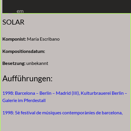
Zum
em
Inhalt
SOLAR
springen
Komponist:
María Escribano
Kompositionsdatum:
Besetzung:
unbekannt
Aufführungen:
1998: Barcelona – Berlin – Madrid (III), Kulturbrauerei Berlin –
Galerie im Pferdestall
1998: 5è festival de músiques contemporànies de barcelona,