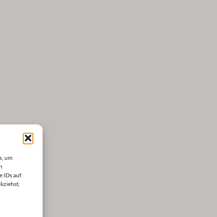
s, um
n
e IDs auf
kziehst,