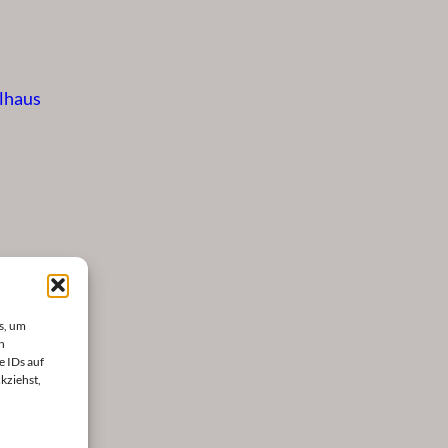
lhaus
s, um
n
e IDs auf
kziehst,