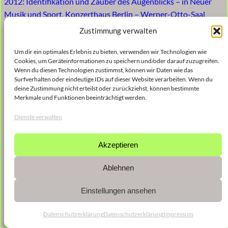
2012: Identifikation und Zauber des Augenblicks – in Neuer
Musik und Sport, Konzerthaus Berlin – Werner-Otto-Saal
Zustimmung verwalten
Um dir ein optimales Erlebnis zu bieten, verwenden wir Technologien wie
Cookies, um Geräteinformationen zu speichern und/oder darauf zuzugreifen.
Wenn du diesen Technologien zustimmst, können wir Daten wie das
Surfverhalten oder eindeutige IDs auf dieser Website verarbeiten. Wenn du
deine Zustimmung nicht erteilst oder zurückziehst, können bestimmte
Merkmale und Funktionen beeinträchtigt werden.
Dienste verwalten
Akzeptieren
Ablehnen
Einstellungen ansehen
Datenschutzerklärung
Datenschutzerklärung
Impressum