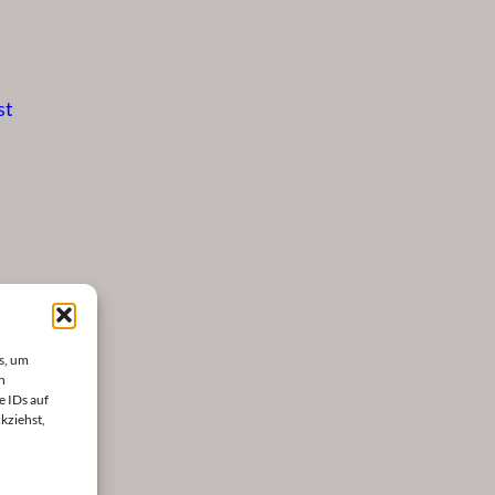
st
s, um
n
e IDs auf
kziehst,