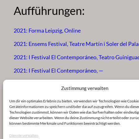
Aufführungen:
2021: Forma Leipzig, Online
2021: Ensems Festival, Teatre Martín i Soler del Pala
2021: I Festival El Contemporáneo, Teatro Guinigua
2021: I Festival El Contemporáneo, —
2023: Echoes of Cultural Localizations, Acker Stadt 
Zustimmung verwalten
2023: Echoes of Cultural Localizations, schwere reit
Um dir ein optimales Erlebnis zu bieten, verwenden wir Technologien wie Cookie
Geräteinformationen zu speichern und/oder darauf zuzugreifen. Wenn du diese
Technologien zustimmst, können wir Daten wie das Surfverhalten oder eindeutig
dieser Website verarbeiten. Wenn du deine Zustimmung nicht erteilst oder zurüc
können bestimmte Merkmale und Funktionen beeinträchtigt werden.
Dienste verwalten