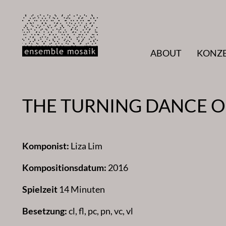
Zum
Inhalt
springen
ABOUT
KONZ
THE TURNING DANCE O
Komponist:
Liza Lim
Kompositionsdatum:
2016
Spielzeit
14 Minuten
Besetzung:
cl, fl, pc, pn, vc, vl