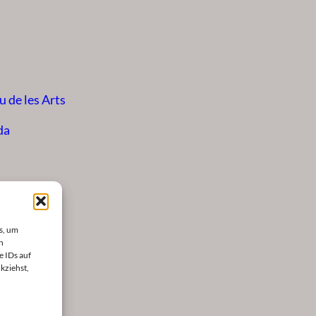
u de les Arts
da
Palast
er
s, um
n
e IDs auf
kziehst,