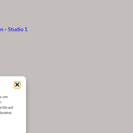
n – Studio 1
s, um
n
e IDs auf
kziehst,