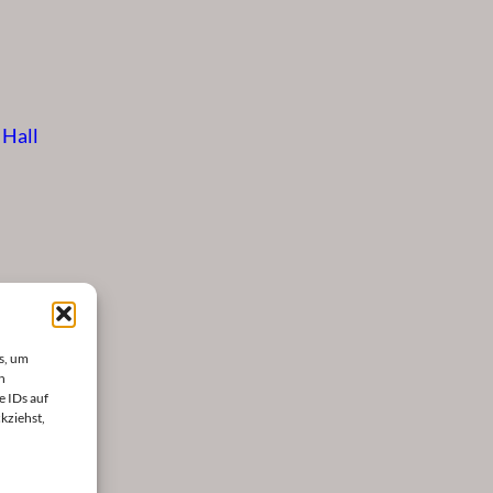
 Hall
s, um
n
e IDs auf
kziehst,