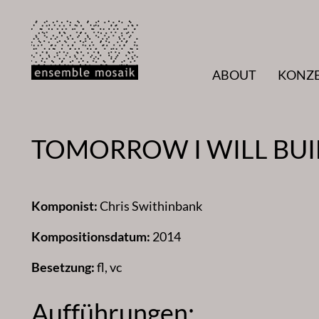
Zum
Inhalt
springen
ABOUT
KONZ
TOMORROW I WILL BUILD
Komponist:
Chris Swithinbank
Kompositionsdatum:
2014
Besetzung:
fl, vc
Aufführungen: