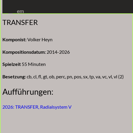
Zum
em
Inhalt
TRANSFER
springen
Komponist:
Volker Heyn
Kompositionsdatum:
2014-2026
Spielzeit
55 Minuten
Besetzung:
cb, cl, fl, gt, ob, perc, pn, pos, sx, tp, va, vc, vl, vl (2)
Aufführungen:
2026: TRANSFER, Radialsystem V