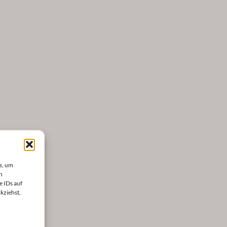
s, um
n
e IDs auf
kziehst,