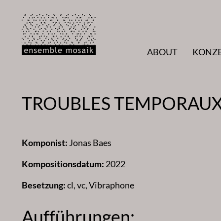
Zum
Inhalt
springen
ABOUT
KONZ
TROUBLES TEMPORAU
Komponist:
Jonas Baes
Kompositionsdatum:
2022
Besetzung:
cl, vc, Vibraphone
Aufführungen: