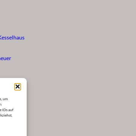
 Kesselhaus
heuer
s, um
n
e IDs auf
kziehst,