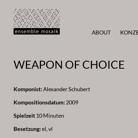
Zum
Inhalt
springen
ABOUT
KONZ
WEAPON OF CHOICE
Komponist:
Alexander Schubert
Kompositionsdatum:
2009
Spielzeit
10 Minuten
Besetzung:
el, vl