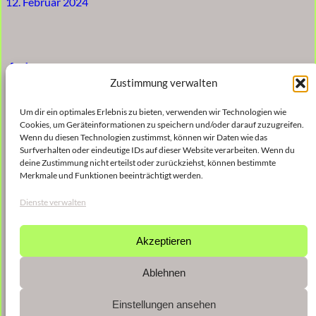
12. Februar 2024
Ado
Zustimmung verwalten
5. Januar 2023
Um dir ein optimales Erlebnis zu bieten, verwenden wir Technologien wie
Cookies, um Geräteinformationen zu speichern und/oder darauf zuzugreifen.
Wenn du diesen Technologien zustimmst, können wir Daten wie das
Surfverhalten oder eindeutige IDs auf dieser Website verarbeiten. Wenn du
deine Zustimmung nicht erteilst oder zurückziehst, können bestimmte
Concerto (per) piccolo
Merkmale und Funktionen beeinträchtigt werden.
Dienste verwalten
5. Januar 2023
Akzeptieren
←
Vorherige Seite
Nächste Seite
→
Ablehnen
Einstellungen ansehen