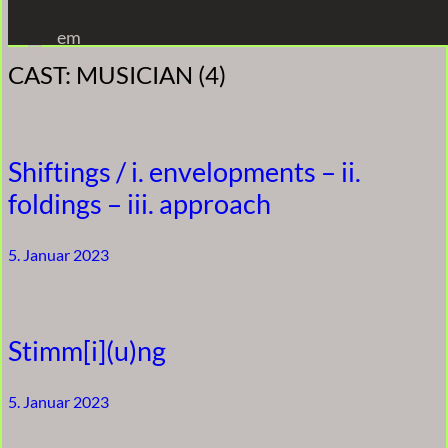
Zum
em
Inhalt
CAST:
MUSICIAN (4)
springen
Shiftings / i. envelopments – ii.
foldings – iii. approach
5. Januar 2023
Stimm[i](u)ng
5. Januar 2023