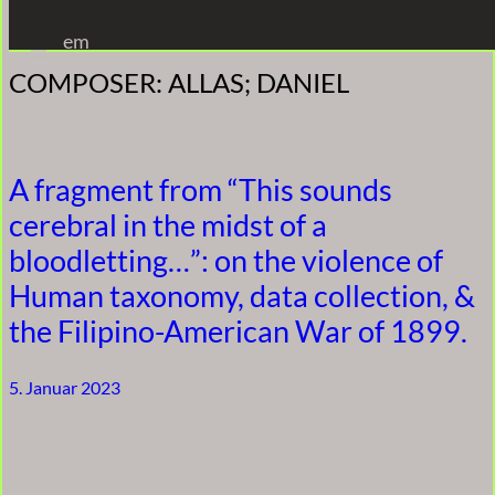
Zum
em
Inhalt
COMPOSER:
ALLAS; DANIEL
springen
A fragment from “This sounds
cerebral in the midst of a
bloodletting…”: on the violence of
Human taxonomy, data collection, &
the Filipino-American War of 1899.
5. Januar 2023