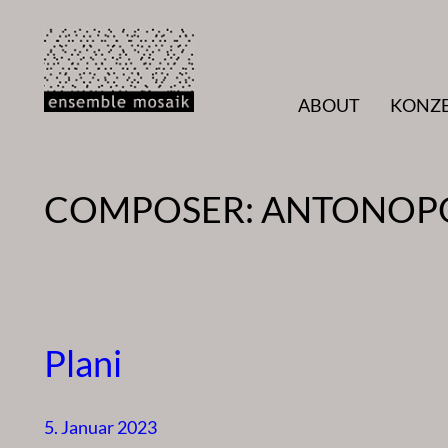
Zum
Inhalt
springen
ABOUT
KONZ
COMPOSER:
ANTONOPO
Plani
5. Januar 2023