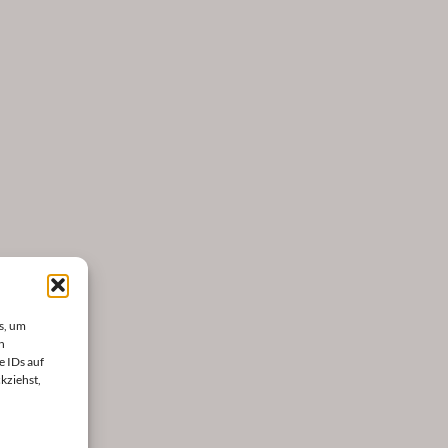
s, um
n
e IDs auf
kziehst,