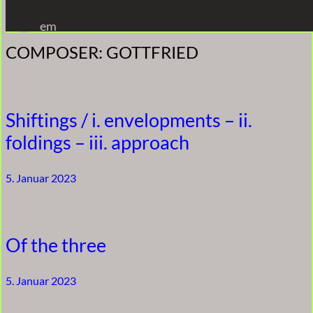
Zum
em
Inhalt
COMPOSER:
GOTTFRIED
springen
Shiftings / i. envelopments – ii.
foldings – iii. approach
5. Januar 2023
Of the three
5. Januar 2023