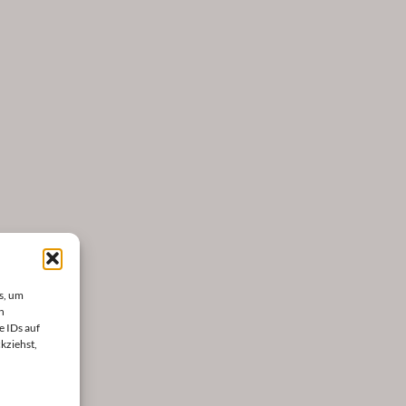
s, um
n
e IDs auf
kziehst,