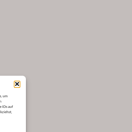
s, um
n
e IDs auf
kziehst,