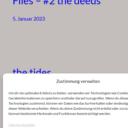
Files – #2 the deeds
5. Januar 2023
the tides
Zustimmung verwalten
5. Januar 2023
Um dir ein optimales Erlebnis zu bieten, verwenden wir Technologien wie Cookie
Geräteinformationen zu speichern und/oder darauf zuzugreifen. Wenn du diese
Technologien zustimmst, können wir Daten wie das Surfverhalten oder eindeutig
dieser Website verarbeiten. Wenn du deine Zustimmung nicht erteilst oder zurüc
können bestimmte Merkmale und Funktionen beeinträchtigt werden.
Dienste verwalten