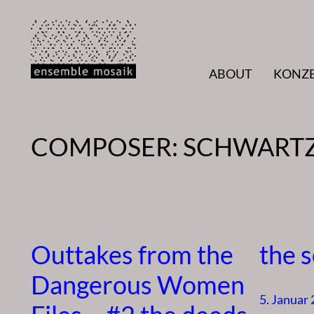
Zum
Inhalt
springen
ABOUT
KONZ
COMPOSER:
SCHWARTZ
Outtakes from the
the s
Dangerous Women
5. Januar