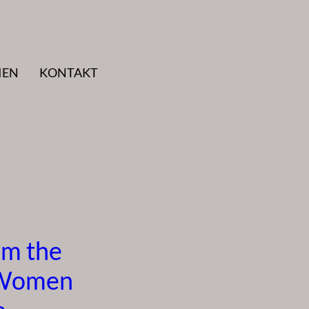
IEN
KONTAKT
om the
 Women