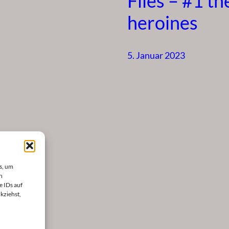
Files – #1 th
heroines
5. Januar 2023
s, um
n
e IDs auf
kziehst,