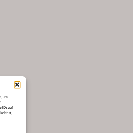
s, um
n
e IDs auf
kziehst,