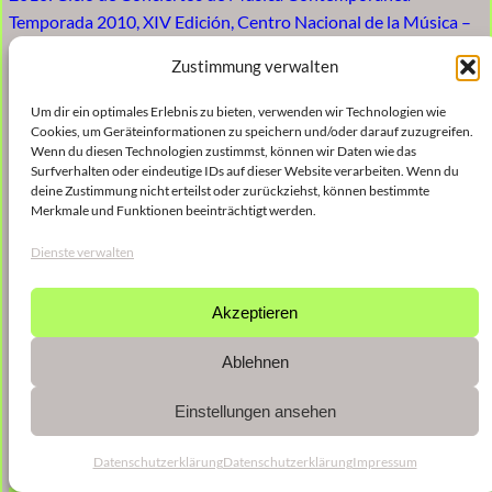
Temporada 2010, XIV Edición, Centro Nacional de la Música –
Sala Gustavino
Zustimmung verwalten
Um dir ein optimales Erlebnis zu bieten, verwenden wir Technologien wie
Cookies, um Geräteinformationen zu speichern und/oder darauf zuzugreifen.
Wenn du diesen Technologien zustimmst, können wir Daten wie das
Surfverhalten oder eindeutige IDs auf dieser Website verarbeiten. Wenn du
deine Zustimmung nicht erteilst oder zurückziehst, können bestimmte
Merkmale und Funktionen beeinträchtigt werden.
Dienste verwalten
Akzeptieren
Ablehnen
Einstellungen ansehen
Datenschutzerklärung
Datenschutzerklärung
Impressum