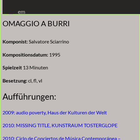
Zum
em
Inhalt
OMAGGIO A BURRI
springen
Komponist:
Salvatore Sciarrino
Kompositionsdatum:
1995
Spielzeit
13 Minuten
Besetzung:
cl, fl, vl
Aufführungen:
2009: audio poverty, Haus der Kulturen der Welt
2010: MISSING TITLE, KUNSTRAUM TOSTERGLOPE
2010: Ciclo de Conciertos de Música Contemporánea –