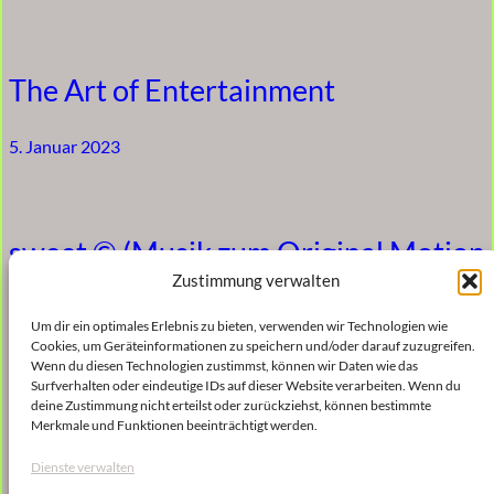
The Art of Entertainment
5. Januar 2023
sweet © (Musik zum Original Motion
Picture Soundtrack)
Zustimmung verwalten
Um dir ein optimales Erlebnis zu bieten, verwenden wir Technologien wie
5. Januar 2023
Cookies, um Geräteinformationen zu speichern und/oder darauf zuzugreifen.
Wenn du diesen Technologien zustimmst, können wir Daten wie das
Surfverhalten oder eindeutige IDs auf dieser Website verarbeiten. Wenn du
deine Zustimmung nicht erteilst oder zurückziehst, können bestimmte
Merkmale und Funktionen beeinträchtigt werden.
Die Anderen – Jetzt Neu!
Dienste verwalten