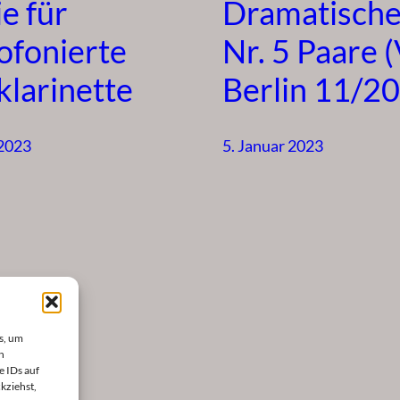
e für
Dramatische
ofonierte
Nr. 5 Paare 
klarinette
Berlin 11/2
 2023
5. Januar 2023
s, um
n
e IDs auf
kziehst,