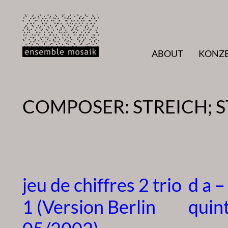
Zum
Inhalt
springen
ABOUT
KONZ
COMPOSER:
STREICH; 
jeu de chiffres 2 trio
d a –
1 (Version Berlin
quin