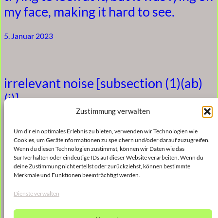
my face, making it hard to see.
5. Januar 2023
irrelevant noise [subsection (1)(ab)
(i)]
Zustimmung verwalten
5. Januar 2023
Um dir ein optimales Erlebnis zu bieten, verwenden wir Technologien wie
Cookies, um Geräteinformationen zu speichern und/oder darauf zuzugreifen.
Wenn du diesen Technologien zustimmst, können wir Daten wie das
Surfverhalten oder eindeutige IDs auf dieser Website verarbeiten. Wenn du
irrelevant noise [subsection (1)(ab)
deine Zustimmung nicht erteilst oder zurückziehst, können bestimmte
Merkmale und Funktionen beeinträchtigt werden.
(ii)]
Dienste verwalten
5. Januar 2023