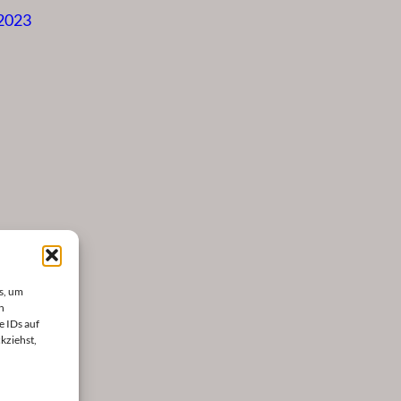
 2023
s, um
n
e IDs auf
kziehst,