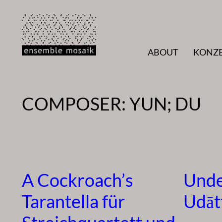
Zum
Inhalt
springen
ABOUT
KONZ
COMPOSER:
YUN; DU
A Cockroach’s
Unde
Tarantella für
Udāt