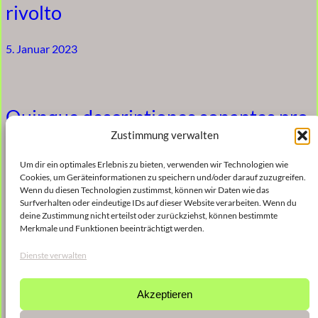
rivolto
5. Januar 2023
Quinque descriptiones sonantes pro
hebdomada sancta
Zustimmung verwalten
Um dir ein optimales Erlebnis zu bieten, verwenden wir Technologien wie
5. Januar 2023
Cookies, um Geräteinformationen zu speichern und/oder darauf zuzugreifen.
Wenn du diesen Technologien zustimmst, können wir Daten wie das
Surfverhalten oder eindeutige IDs auf dieser Website verarbeiten. Wenn du
deine Zustimmung nicht erteilst oder zurückziehst, können bestimmte
Merkmale und Funktionen beeinträchtigt werden.
Sand
Dienste verwalten
5. Januar 2023
Akzeptieren