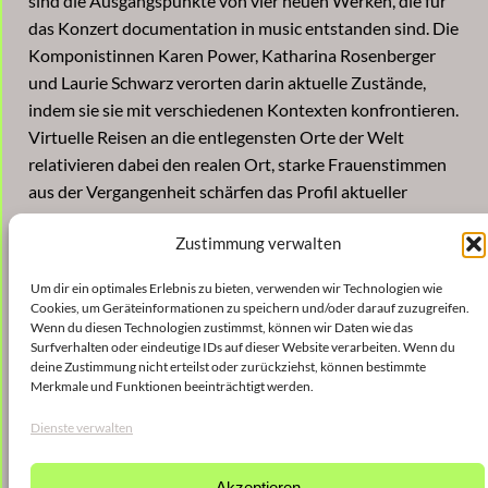
sind die Ausgangspunkte von vier neuen Werken, die für
das Konzert documentation in music entstanden sind. Die
Komponistinnen Karen Power, Katharina Rosenberger
und Laurie Schwarz verorten darin aktuelle Zustände,
indem sie sie mit verschiedenen Kontexten konfrontieren.
Virtuelle Reisen an die entlegensten Orte der Welt
relativieren dabei den realen Ort, starke Frauenstimmen
aus der Vergangenheit schärfen das Profil aktueller
feministischer Akteurinnen und an gegensätzlichen
Zustimmung verwalten
Metropolen werden die sehr individuellen Verläufe von
Gentrifizierungsprozessen nachvollzogen. documentation
Um dir ein optimales Erlebnis zu bieten, verwenden wir Technologien wie
in music bietet ein Einblick in Ausschnitten zu
Cookies, um Geräteinformationen zu speichern und/oder darauf zuzugreifen.
abendfüllenden Werken, die in den Jahren 2021 und 2022
Wenn du diesen Technologien zustimmst, können wir Daten wie das
Surfverhalten oder eindeutige IDs auf dieser Website verarbeiten. Wenn du
zur Uraufführung kommen. Sein forschender Ansatz ist
deine Zustimmung nicht erteilst oder zurückziehst, können bestimmte
die Umwandlung der pandemiebedingt frei gewordenen
Merkmale und Funktionen beeinträchtigt werden.
Zeiträume in eine produktive Arbeitsperiode, die auf
Dienste verwalten
Künftiges blickt.
Akzeptieren