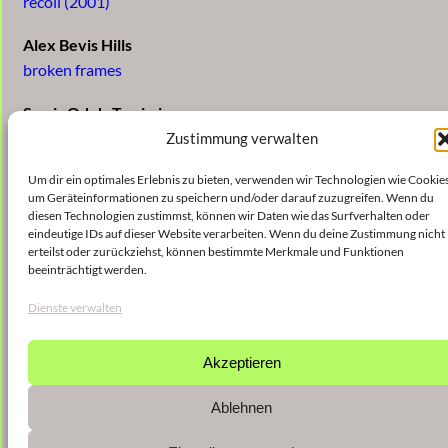
recoil (2001)
Alex Bevis Hills
broken frames
Samir Odeh-Tamimi
shattíla (2004/2005)
Zustimmung verwalten
Enno Poppe
Um dir ein optimales Erlebnis zu bieten, verwenden wir Technologien wie Cookies
um Geräteinformationen zu speichern und/oder darauf zuzugreifen. Wenn du
Trauben (2004)
diesen Technologien zustimmst, können wir Daten wie das Surfverhalten oder
eindeutige IDs auf dieser Website verarbeiten. Wenn du deine Zustimmung nicht
Stefan Streich
erteilst oder zurückziehst, können bestimmte Merkmale und Funktionen
beeinträchtigt werden.
Sog (2006)
Dienste verwalten
Akzeptieren
Ablehnen