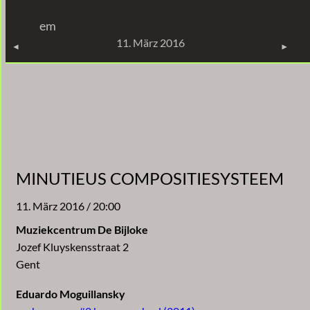
Zum
em
Inhalt
KONZERTE
11. März 2016
springen
MINUTIEUS COMPOSITIESYSTEEM
11. März 2016 / 20:00
Muziekcentrum De Bijloke
Jozef Kluyskensstraat 2
Gent
Eduardo Moguillansky