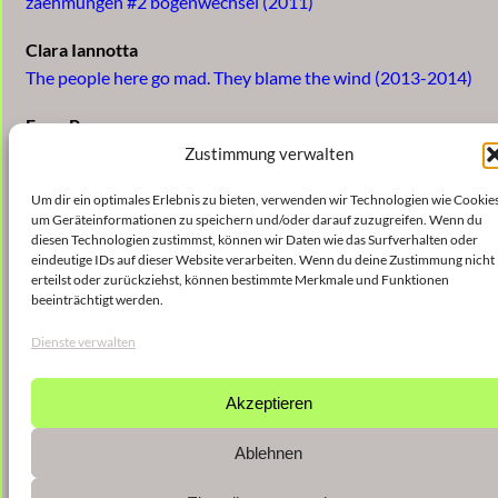
zaehmungen #2 bogenwechsel (2011)
Clara Iannotta
The people here go mad. They blame the wind (2013-2014)
Enno Poppe
Salz (2005)
Zustimmung verwalten
Orm Finnendahl
Um dir ein optimales Erlebnis zu bieten, verwenden wir Technologien wie Cookies
um Geräteinformationen zu speichern und/oder darauf zuzugreifen. Wenn du
AST (2015)
diesen Technologien zustimmst, können wir Daten wie das Surfverhalten oder
eindeutige IDs auf dieser Website verarbeiten. Wenn du deine Zustimmung nicht
erteilst oder zurückziehst, können bestimmte Merkmale und Funktionen
>> Muziekcentrum De Bijloke
beeinträchtigt werden.
Dienste verwalten
Akzeptieren
Ablehnen