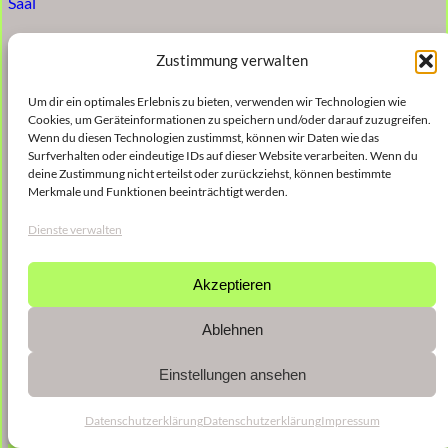
Saal
2016: MINUTIEUS COMPOSITIESYSTEEM, Muziekcentrum
Zustimmung verwalten
De Bijloke
Um dir ein optimales Erlebnis zu bieten, verwenden wir Technologien wie
2016: Diskrete Maschinen, Treibhaus, Turm
Cookies, um Geräteinformationen zu speichern und/oder darauf zuzugreifen.
Wenn du diesen Technologien zustimmst, können wir Daten wie das
2016: ANTILEGOS, Kulturbrauerei Berlin – Kesselhaus
Surfverhalten oder eindeutige IDs auf dieser Website verarbeiten. Wenn du
deine Zustimmung nicht erteilst oder zurückziehst, können bestimmte
Merkmale und Funktionen beeinträchtigt werden.
Dienste verwalten
Akzeptieren
Ablehnen
Einstellungen ansehen
Datenschutzerklärung
Datenschutzerklärung
Impressum