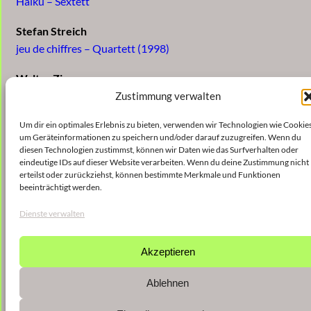
Haiku – Sextett
Stefan Streich
jeu de chiffres – Quartett (1998)
Walter Zimmermann
Garten des Vergessens (1984)
Zustimmung verwalten
Sergej Newski
Um dir ein optimales Erlebnis zu bieten, verwenden wir Technologien wie Cookies
um Geräteinformationen zu speichern und/oder darauf zuzugreifen. Wenn du
Traumgeflechte (1997)
diesen Technologien zustimmst, können wir Daten wie das Surfverhalten oder
eindeutige IDs auf dieser Website verarbeiten. Wenn du deine Zustimmung nicht
Ralf Hoyer
erteilst oder zurückziehst, können bestimmte Merkmale und Funktionen
beeinträchtigt werden.
take eleven fo(u)r five (1998)
Dienste verwalten
Akzeptieren
Ablehnen