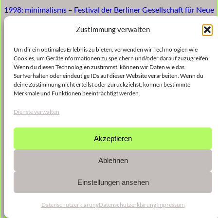
1998: minimalisms – Festival der Berliner Gesellschaft für Neue
Musik e.V., Podewil
Zustimmung verwalten
Um dir ein optimales Erlebnis zu bieten, verwenden wir Technologien wie
Cookies, um Geräteinformationen zu speichern und/oder darauf zuzugreifen.
Wenn du diesen Technologien zustimmst, können wir Daten wie das
Surfverhalten oder eindeutige IDs auf dieser Website verarbeiten. Wenn du
deine Zustimmung nicht erteilst oder zurückziehst, können bestimmte
Merkmale und Funktionen beeinträchtigt werden.
Dienste verwalten
Akzeptieren
Ablehnen
Einstellungen ansehen
Datenschutzerklärung
Datenschutzerklärung
Impressum