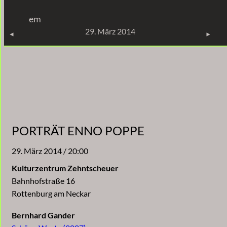
Zum
em
Inhalt
KONZERTE
29. März 2014
springen
PORTRÄT ENNO POPPE
29. März 2014 / 20:00
Kulturzentrum Zehntscheuer
Bahnhofstraße 16
Rottenburg am Neckar
Bernhard Gander