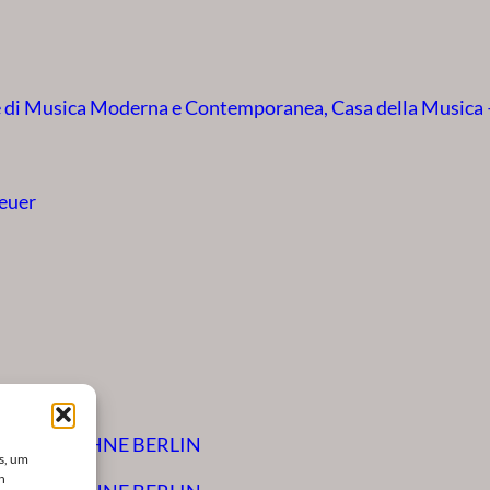
le di Musica Moderna e Contemporanea, Casa della Musica
euer
LLE TANZBÜHNE BERLIN
s, um
n