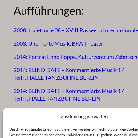
Aufführungen:
2008: traiettorie 08 – XVIII Rassegna Internaziona
2008: Unerhörte Musik, BKA-Theater
2014: Porträt Enno Poppe, Kulturzentrum Zehntsch
2014: BLIND DATE – Kommentierte Musik 1 /
Teil I, HALLE TANZBÜHNE BERLIN
2014: BLIND DATE – Kommentierte Musik 1 /
Teil II, HALLE TANZBÜHNE BERLIN
2015: Liquid Room, Haus der Berliner Festspiele
Zustimmung verwalten
2015: BLIND DATE – Kommentierte Musik 1, HA
Um dir ein optimales Erlebnis zu bieten, verwenden wir Technologien wie Cookie
Geräteinformationen zu speichern und/oder darauf zuzugreifen. Wenn du diese