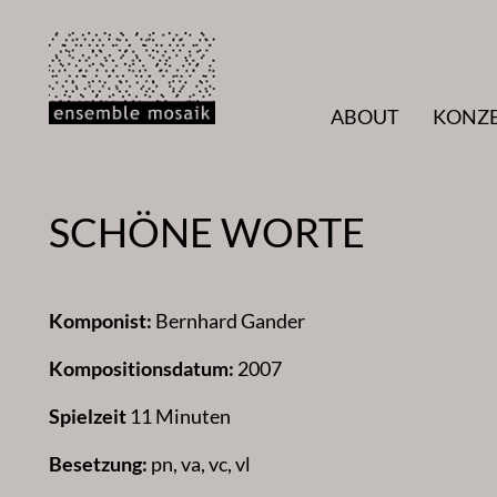
Zum
Inhalt
springen
ABOUT
KONZ
SCHÖNE WORTE
Komponist:
Bernhard Gander
Kompositionsdatum:
2007
Spielzeit
11 Minuten
Besetzung:
pn, va, vc, vl